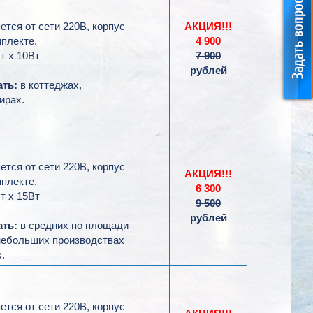
тся от сети 220В, корпус
АКЦИЯ!!!
плекте.
4 900
т х 10Вт
7 900
рублей
ать:
в коттеджах,
ирах.
тся от сети 220В, корпус
АКЦИЯ!!!
плекте.
6 300
т х 15Вт
9 500
рублей
ть:
в средних по площади
 небольших производствах
.
тся от сети 220В, корпус