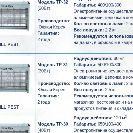
Модель ТР-32
Габариты:
400/100/300
(20Вт)
Электропитание осуществляе
алюминиевый, цепочка в ком
Производство:
Кол-во световых ламп:
2 ш
Южная Корея
Вес ловушки:
2,2 кг
Гарантия:
Рекомендуется использов
2 года
на дачах, в офисах и в кварт
ILL PEST
2
Радиус действия:
90 м
Модель ТР-31
Габариты:
500/100/300
(30Вт)
Электропитание осуществляе
алюминиевый, цепочка в ком
Производство:
Кол-во световых ламп:
2 ш
Южная Корея
Вес ловушки:
2,5 кг
Гарантия:
Рекомендуется использова
2 года
магазинах, ресторанах и на
ILL PEST
продуктов питания и складах
2
Радиус действия:
120 м
Модель ТР-30
Габариты:
650/100/400
(40Вт)
Электропитание осуществляе