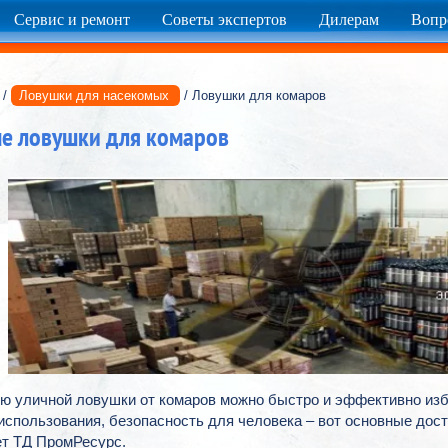
Сервис и ремонт
Советы экспертов
Дилерам
Вопр
/
Ловушки для насекомых
/ Ловушки для комаров
е ловушки для комаров
ю уличной ловушки от комаров можно быстро и эффективно изба
использования, безопасность для человека – вот основные дос
ет ТД ПромРесурс.