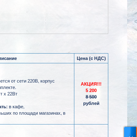
писание
Цена (с НДС)
тся от сети 220В, корпус
АКЦИЯ!!!
плекте.
5 200
т х 22Вт
8 500
рублей
ть:
в кафе,
льших по площади магазинах, в