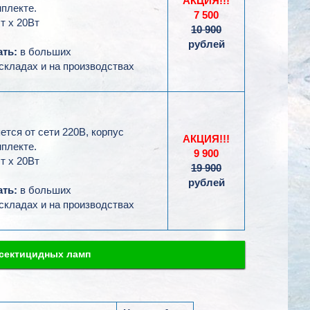
АКЦИЯ!!!
плекте.
7 500
т х 20Вт
10 900
рублей
ть:
в больших
складах и на производствах
тся от сети 220В, корпус
АКЦИЯ!!!
плекте.
9 900
т х 20Вт
19 900
рублей
ть:
в больших
складах и на производствах
нсектицидных ламп