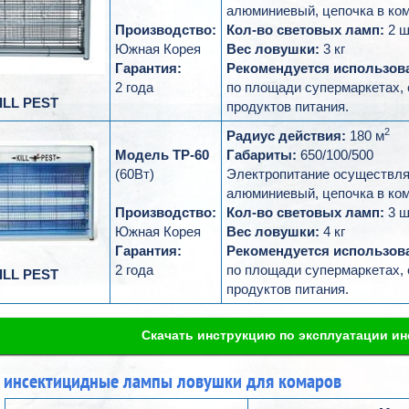
алюминиевый, цепочка в ком
Производство:
Кол-во световых ламп:
2 ш
Южная Корея
Вес ловушки:
3 кг
Гарантия:
Рекомендуется использова
2 года
по площади супермаркетах, 
ILL PEST
продуктов питания.
2
Радиус действия:
180 м
Модель ТР-60
Габариты:
650/100/500
(60Вт)
Электропитание осуществляе
алюминиевый, цепочка в ком
Производство:
Кол-во световых ламп:
3 ш
Южная Корея
Вес ловушки:
4 кг
Гарантия:
Рекомендуется использова
2 года
по площади супермаркетах, 
ILL PEST
продуктов питания.
Скачать инструкцию по эксплуатации и
 инсектицидные лампы ловушки для комаров