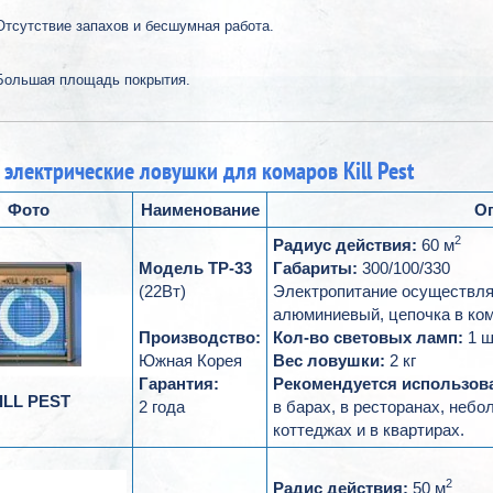
Отсутствие запахов и бесшумная работа.
Большая площадь покрытия.
 электрические ловушки для комаров Kill Pest
Фото
Наименование
О
2
Радиус действия:
60 м
Модель ТР-33
Габариты:
300/100/330
(22Вт)
Электропитание осуществляе
алюминиевый, цепочка в ком
Производство:
Кол-во световых ламп:
1 ш
Южная Корея
Вес ловушки:
2 кг
Гарантия:
Рекомендуется использова
ILL PEST
2 года
в барах, в ресторанах, небо
коттеджах и в квартирах.
2
Радис действия:
50 м