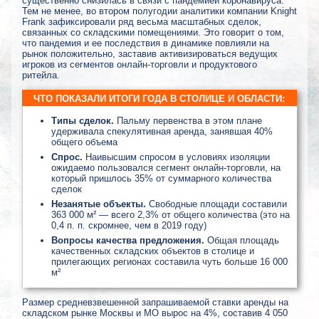
существенно снизилась в связи с пандемией коронавируса.
Тем не менее, во втором полугодии аналитики компании Knight
Frank зафиксировали ряд весьма масштабных сделок,
связанных со складскими помещениями. Это говорит о том,
что пандемия и ее последствия в динамике повлияли на
рынок положительно, заставив активизироваться ведущих
игроков из сегментов онлайн-торговли и продуктового
ритейла.
ЧТО ПОКАЗАЛИ ИТОГИ ГОДА В СТОЛИЦЕ И ОБЛАСТИ:
Типы сделок.
Пальму первенства в этом плане
удерживала спекулятивная аренда, занявшая 40%
общего объема
Спрос.
Наивысшим спросом в условиях изоляции
ожидаемо пользовался сегмент онлайн-торговли, на
который пришлось 35% от суммарного количества
сделок
Незанятые объекты.
Свободные площади составили
363 000 м² — всего 2,3% от общего количества (это на
0,4 п. п. скромнее, чем в 2019 году)
Вопросы качества предложения.
Общая площадь
качественных складских объектов в столице и
прилегающих регионах составила чуть больше 16 000
м²
Размер средневзвешенной запрашиваемой ставки аренды на
складском рынке Москвы и МО вырос на 4%, составив 4 050