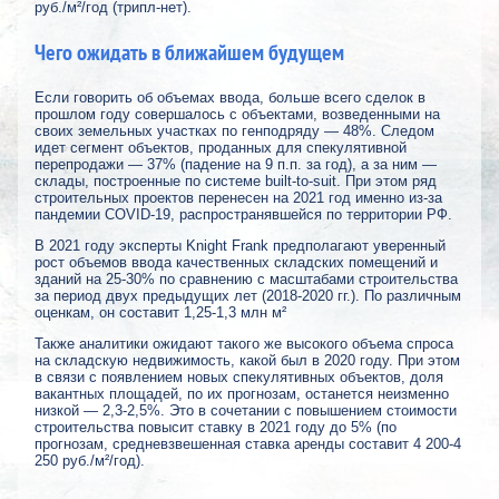
руб./м²/год (трипл-нет).
Чего ожидать в ближайшем будущем
Если говорить об объемах ввода, больше всего сделок в
прошлом году совершалось с объектами, возведенными на
своих земельных участках по генподряду — 48%. Следом
идет сегмент объектов, проданных для спекулятивной
перепродажи — 37% (падение на 9 п.п. за год), а за ним —
склады, построенные по системе built-to-suit. При этом ряд
строительных проектов перенесен на 2021 год именно из-за
пандемии COVID-19, распространявшейся по территории РФ.
В 2021 году эксперты Knight Frank предполагают уверенный
рост объемов ввода качественных складских помещений и
зданий на 25-30% по сравнению с масштабами строительства
за период двух предыдущих лет (2018-2020 гг.). По различным
оценкам, он составит 1,25-1,3 млн м²
Также аналитики ожидают такого же высокого объема спроса
на складскую недвижимость, какой был в 2020 году. При этом
в связи с появлением новых спекулятивных объектов, доля
вакантных площадей, по их прогнозам, останется неизменно
низкой — 2,3-2,5%. Это в сочетании с повышением стоимости
строительства повысит ставку в 2021 году до 5% (по
прогнозам, средневзвешенная ставка аренды составит 4 200-4
250 руб./м²/год).