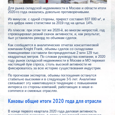
Для рынка складской недвижимости в Москве и области итоги
2020-го года оказались довольно противоречивыми.
Из минусов: с одной стороны, прирост составил 837 000 м², и
эта цифра ниже статистики за 2019 год на целых 14%.
Из плюсов: при этом тот же 2020-й, во многом непростой, год
спровоцировал резкий скачок активности, и, как результат,
был установлен рекорд по объемам сделок.
Как сообщается в аналитических отчетах консалтинговой
компании Knight Frank, объемы сделок со складскими
помещениями составили беспрецедентные 2 млн 129 тыс.
квадратных метров. По словам руководства компании, в 2020
году рынок складской недвижимости в Москве и МО пережил
настоящий бум спроса, столь высокой активности не
фиксировалось за всю историю существования индустрии.
По прогнозам экспертов, объемы поглощения останутся
стабильно высокими и в следующие 3-5 лет. Аналитики
связывают эту наметившуюся тенденцию с повышением
интереса со стороны компаний, работающих в нише e-
commerce и смежных отраслях.
Каковы общие итоги 2020 года для отрасли
В конце первого квартала 2020 года деловая активность