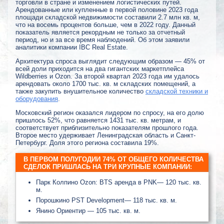
торговли в стране и изменением логистических путей.
Арендованные или купленные в первой половине 2023 года
площади складской недвижимости составили 2.7 млн кв. м,
что на восемь процентов больше, чем в 2022 году. Данный
показатель является рекордным не только за отчетный
период, но и за все время наблюдений. Об этом заявили
аналитики компании IBC Real Estate.
Архитектура спроса выглядит следующим образом — 45% от
всей доли приходится на два гигантских маркетплейса
Wildberries и Ozon. За второй квартал 2023 года им удалось
арендовать около 1700 тыс. кв. м складских помещений, а
также закупить внушительное количество
складской техники и
оборудования
.
Московский регион оказался лидером по спросу, на его долю
пришлось 52%, что равняется 1431 тыс. кв. метрам, и
соответствует приблизительно показателям прошлого года.
Второе место удерживает Ленинградская область и Санкт-
Петербург. Доля этого региона составила 19%.
В ПЕРВОМ ПОЛУГОДИИ 74% ОТ ОБЩЕГО КОЛИЧЕСТВА
СДЕЛОК ПРИШЛАСЬ НА ТРИ КРУПНЫЕ КОМПАНИИ:
Парк Колпино Ozon: BTS аренда в PNK— 120 тыс. кв.
м.
Порошкино PST Development— 118 тыс. кв. м.
Янино Ориентир — 105 тыс. кв. м.