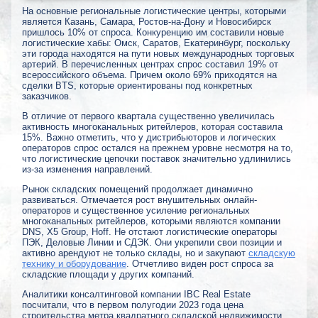
На основные региональные логистические центры, которыми
является Казань, Самара, Ростов-на-Дону и Новосибирск
пришлось 10% от спроса. Конкуренцию им составили новые
логистические хабы: Омск, Саратов, Екатеринбург, поскольку
эти города находятся на пути новых международных торговых
артерий. В перечисленных центрах спрос составил 19% от
всероссийского объема. Причем около 69% приходятся на
сделки BTS, которые ориентированы под конкретных
заказчиков.
В отличие от первого квартала существенно увеличилась
активность многоканальных ритейлеров, которая составила
15%. Важно отметить, что у дистрибьюторов и логических
операторов спрос остался на прежнем уровне несмотря на то,
что логистические цепочки поставок значительно удлинились
из-за изменения направлений.
Рынок складских помещений продолжает динамично
развиваться. Отмечается рост внушительных онлайн-
операторов и существенное усиление региональных
многоканальных ритейлеров, которыми являются компании
DNS, X5 Group, Hoff. Не отстают логистические операторы
ПЭК, Деловые Линии и СДЭК. Они укрепили свои позиции и
активно арендуют не только склады, но и закупают
складскую
технику и оборудование
. Отчетливо виден рост спроса за
складские площади у других компаний.
Аналитики консалтинговой компании IBC Real Estate
посчитали, что в первом полугодии 2023 года цена
строительства метра квадратного складской недвижимости