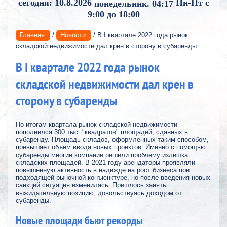
сегодня: 10.8.2026
Пн-Пт с
понедельник. 04:17
9:00 до 18:00
Главная
/
Новости
/ В I квартале 2022 года рынок
складской недвижимости дал крен в сторону в субаренды
В I квартале 2022 года рынок
складской недвижимости дал крен в
сторону в субаренды
По итогам квартала рынок складской недвижимости
пополнился 300 тыс. "квадратов" площадей, сданных в
субаренду. Площадь складов, оформленных таким способом,
превышает объем ввода новых проектов. Именно с помощью
субаренды многие компании решили проблему излишка
складских площадей. В 2021 году арендаторы проявляли
повышенную активность в надежде на рост бизнеса при
подходящей рыночной конъюнктуре, но после введения новых
санкций ситуация изменилась. Пришлось занять
выжидательную позицию, довольствуясь доходом от
субаренды.
Новые площади бьют рекорды