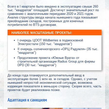
Всего в I квартале было введено в эксплуатацию свыше 260
тыс. "квадратов" площадей. Достигнут значительный рост по
сравнению с аналогичными периодами 2020 и 2021 годов.
Анализ структуры ввода начала нынешнего года показывает
преобладание складов, построенных для конечных
потребителей по BTS-договорам.
НАИБОЛЕЕ МАСШТАБНЫЕ ПРОЕКТЫ:
I очередь ЦООТ Wildberries в подмосковной
Электростали (150 тыс. "квадратов")
II очередь солнечногорского «ОРЦ Радумля» (35 тыс.
"квадратов")
Продолжение проекта «Южные Врата» от
строительной организации Radius Group для фирмы
DPD (30 тыс. "квадратов")
До конца года планируется дополнительный ввод в
эксплуатацию более 1 млн кв. м складов. Однако, с учетом
нынешней непростой экономической ситуации, возможна
коррекция показателя в меньшую сторону. Скорее всего, часть
проектов будет реализована позже.
Адаптация к санкциям