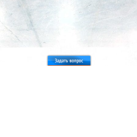
Москва
+7 (495) 777-77-84
zakaz@promberg.ru
Санкт-Петербург
+7 (812) 648-61-56
info@promberg.ru
Россия
8 (800) 775-76-73