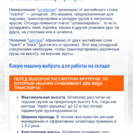
Наименование "
штабелер
" произошло от английского слова
"stacker" — укладчик. Это машина, предназначенная для
подъема, транспортировки и укладки грузов в несколько
ярусов. Отсюда появился глагол "штабелировать", то есть
укладывать тюки, коробки, мешки и другие упаковки друг на
друга, на стеллажи или в штабели.
Название "
ричтрак
" образовано от двух английских слов
"reach" и "truck" (достигать и грузовик). Этот вид складской
спецтехники необходим, чтобы транспортировать различные
грузы на высоту, на верхние ярусы.
Какую машину выбрать для работы на складе
ПЕРЕД ВЫБОРОМ РАССМОТРИМ КРИТЕРИИ, ПО
КОТОРЫМ ОБЫЧНО СРАВНИВАЮТ ДВА ВИДА
ТРАНСПОРТА:
Максимальная высота.
Штабелер рассчитан на
подъем грузов на предельную высоту 6 м, тогда как
ричтрак "берет вершины" до 12 м без потери
параметров грузоподъемности.
Ширина прохода.
В тесном пространстве ричтрак
маневреннее и эффективнее штабелера примерно в
1,5-2 раза.
Конструкция мачты.
Штабелер поднимает груз